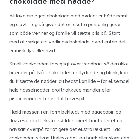
chokolade med nødder
At lave din egen chokolade med nødder er både nemt
og sjovt – og så giver det en ekstra personlig gave,
som både venner og familie vil sætte pris på. Start
med at vælge din yndlingschokolade, hvad enten det
er mørk, lys eller hvid.
Smelt chokoladen forsigtigt over vandbad, så den ikke
brænder på. Når chokoladen er flydende og blank, kan
du tilsætte de nødder, du bedst kan lide – for eksempel
hele hasselnødder, grofthakkede mandler eller
pistacienødder for et flot farvespil.
Hæld massen i en form beklædt med bagepapir, og
drys eventuelt ekstra nødder, tørret frugt eller et nip
havsalt ovenpå for at gøre det ekstra lækkert. Lad
chokoladen stivne i køleskabet, og bræk eller skær den