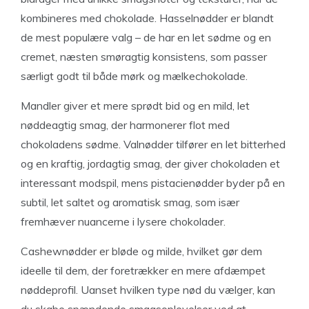
kombineres med chokolade. Hasselnødder er blandt
de mest populære valg – de har en let sødme og en
cremet, næsten smøragtig konsistens, som passer
særligt godt til både mørk og mælkechokolade.
Mandler giver et mere sprødt bid og en mild, let
nøddeagtig smag, der harmonerer flot med
chokoladens sødme. Valnødder tilfører en let bitterhed
og en kraftig, jordagtig smag, der giver chokoladen et
interessant modspil, mens pistacienødder byder på en
subtil, let saltet og aromatisk smag, som især
fremhæver nuancerne i lysere chokolader.
Cashewnødder er bløde og milde, hvilket gør dem
ideelle til dem, der foretrækker en mere afdæmpet
nøddeprofil. Uanset hvilken type nød du vælger, kan
du skabe spændende smagsoplevelser ved at