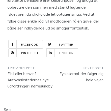
lufttætte beholdere eller cellofanposer, og undgå at
opbevare den sammen med stærkt lugtende
fødevarer, da chokolade let optager smag. Ved at
følge disse enkle råd, vil modtageren få en gave, der
både ser indbydende ud og smager fantastisk.
FACEBOOK
TWITTER
PINTEREST
LINKEDIN
Indlægsnavigation
Elbil eller benzin?
Fysioterapi, der følger dig
Autoværkstedernes nye
hele vejen
udfordringer i nørresundby
Søg