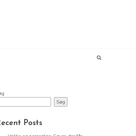
øg
Søg
ecent Posts