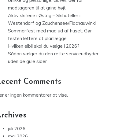
Unikke og personlige: Gaver, der får
modtageren til at grine højt
Aktiv skiferie i Østrig – Skihoteller i
Westendorf og Zauchensee/Flachauwinkl
Sommerfest med mad ud af huset: Gør
festen lettere at planlægge
Hvilken elbil skal du vælge i 2026?
Sådan vælger du den rette serviceudbyder
uden de gule sider
Recent Comments
er er ingen kommentarer at vise.
rchives
juli 2026
maj 2026