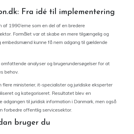
on.dk: Fra idé til implementering
en af 1990’erne som en del af en bredere
 sektor. Formålet var at skabe en mere tilgængelig og
r og embedsmænd kunne få nem adgang til gældende
 omfattende analyser og brugerundersøgelser for at
es behov.
re ministerier, it-specialister og juridiske eksperter
taliseret og kategoriseret. Resultatet blev en
de adgangen til juridisk information i Danmark, men også
n forbedre offentlig servicesektor.
ådan bruger du