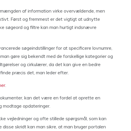
n mængden af information virke overvældende, men
ivt. Først og fremmest er det vigtigt at udnytte
ke søgeord og filtre kan man hurtigt indsnævre
ancerede søgeindstillinger for at specificere lovnumre,
 man gøre sig bekendt med de forskellige kategorier og
gørelser og cirkulærer, da det kan give en bedre
 finde præcis det, man leder efter.
her
.
okumenter, kan det være en fordel at oprette en
g modtage opdateringer.
kke vejledninger og ofte stillede spørgsmål, som kan
e disse skridt kan man sikre, at man bruger portalen