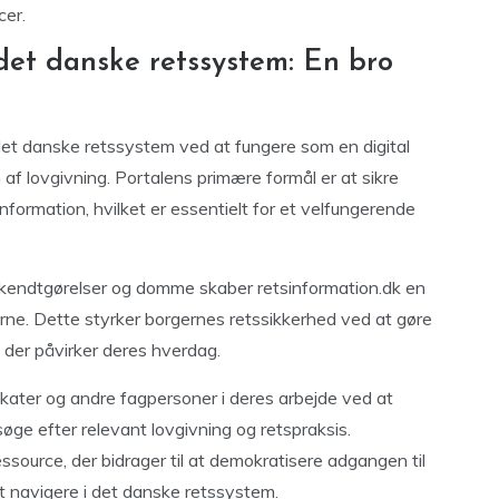
cer.
 det danske retssystem: En bro
i det danske retssystem ved at fungere som en digital
f lovgivning. Portalens primære formål er at sikre
nformation, hvilket er essentielt for et velfungerende
bekendtgørelser og domme skaber retsinformation.dk en
rne. Dette styrker borgernes retssikkerhed ved at gøre
, der påvirker deres hverdag.
okater og andre fagpersoner i deres arbejde ved at
ge efter relevant lovgivning og retspraksis.
ssource, der bidrager til at demokratisere adgangen til
r at navigere i det danske retssystem.