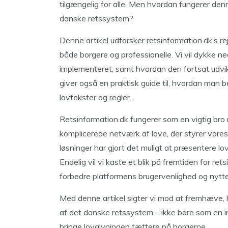
tilgængelig for alle. Men hvordan fungerer denne 
danske retssystem?
Denne artikel udforsker retsinformation.dk’s rej
både borgere og professionelle. Vi vil dykke n
implementeret, samt hvordan den fortsat udvik
giver også en praktisk guide til, hvordan man b
lovtekster og regler.
Retsinformation.dk fungerer som en vigtig bro
komplicerede netværk af love, der styrer vore
løsninger har gjort det muligt at præsentere lo
Endelig vil vi kaste et blik på fremtiden for re
forbedre platformens brugervenlighed og nytte
Med denne artikel sigter vi mod at fremhæve, h
af det danske retssystem – ikke bare som en in
bringe lovgivningen tættere på borgerne.